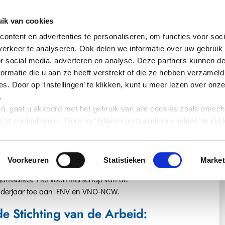
ik van cookies
Home
Publicaties
Nieuws
e
ontent en advertenties te personaliseren, om functies voor soci
erkeer te analyseren. Ook delen we informatie over uw gebruik
or social media, adverteren en analyse. Deze partners kunnen 
ormatie die u aan ze heeft verstrekt of die ze hebben verzameld
s. Door op ‘Instellingen’ te klikken, kunt u meer lezen over onz
.
Deze commissie coördineert het werk van de
en, gaat u akkoord met het gebruik van alle cookies zoals omsch
ingen van het bestuur voor. Daarnaast overlegt de
eze cookiebanner. Door op ‘Alleen noodzakelijke cookies’ te klikk
jke staf van het ministerie van Sociale Zaken en
akelijke cookies.
 politiek spelen op sociaaleconomisch terrein.
egevens omgaan, kunt u lezen in onze
privacyverklaring
.
Voorkeuren
Statistieken
Market
d; vier leden van de centrale werkgeversorganisaties
anisaties. Het voorzitterschap van de
enderjaar toe aan FNV en VNO-NCW.
 Stichting van de Arbeid: