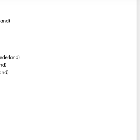
land)
derland)
nd)
and)