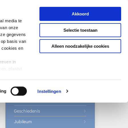
Akkoord
Thema's
Stichting
NL
al media te
 van onze
Selectie toestaan
EN
deze gegevens
 op basis van
Alleen noodzakelijke cookies
e cookies en
Over Stichting van de Arbeid
reven in
Bestuur
en, plaatst
Agendacommissie
Secretariaat
ing
Instellingen
Internationaal
Geschiedenis
Jubileum