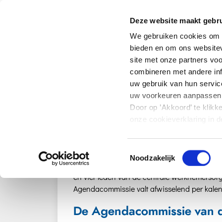
Deze website maakt gebru
Agendacommissi
We gebruiken cookies om c
bieden en om ons websitev
site met onze partners vo
combineren met andere inf
uw gebruik van hun service
Home
Stichting
Agendacommissie
uw voorkeuren aanpassen
De Agendacommissie vergadert elke maand. 
Door op ’Akkoord’ te klikk
diverse werkgroepen en bereidt de vergader
onze cookieverklaring in d
Agendacommissie maandelijks met de ambteli
onze website alleen noodz
Werkgelegenheid over onderwerpen die in de
Hoe wij met uw persoonsg
Toestemmingsselectie
Noodzakelijk
De Agendacommissie is paritair samengestel
en vier leden van de centrale werknemersorg
Agendacommissie valt afwisselend per kal
De Agendacommissie van de