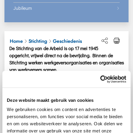
Jubileum
Home
Stichting
Geschiedenis
De Stichting van de Arbeid is op 17 mei 1945
opgericht, vrijwel direct na de bevrijding. Binnen de
Stichting werken werkgeversorganisaties en organisaties
van werknemers samen.
Al tijdens de oorlog werd nut en noodzaak van een
dergelijk overlegorgaan besproken. Werknemers en
werkgevers deelden de overtuiging dat zij na de
Deze website maakt gebruik van cookies
bevrijding gezamenlijk moesten werken aan de
We gebruiken cookies om content en advertenties te
wederopbouw van Nederland. Ze wilden
personaliseren, om functies voor social media te bieden
medeverantwoordelijk zijn. Om die reden heeft de
en om ons websiteverkeer te analyseren. Ook delen we
overheid de Stichting van de Arbeid al snel na de
informatie over uw gebruik van onze site met onze
oprichting erkend als officieel adviesorgaan op