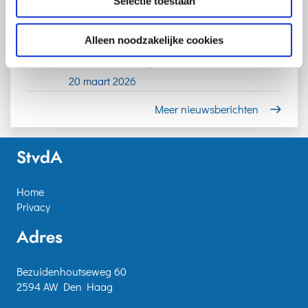
Selectie toestaan
27-05
Stakeholderevent diversiteit,
gelijkwaardigheid en inclusie pensioensector
Alleen noodzakelijke cookies
30-03
TNO-loket zwaar werk opent op 1 april 2026
13-02
Webinar ‘Opening TNO-loket zwaar werk’ op
20 maart 2026
Meer nieuwsberichten
StvdA
Home
Privacy
Adres
Bezuidenhoutseweg 60
2594 AW Den Haag