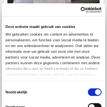
Om dit goed te organiseren, zetten de sociale partners in
Deze website maakt gebruik van cookies
op een beter dekkende arbeidsmarktinfrastructuur. In
We gebruiken cookies om content en advertenties te
juni 2025 heeft de Stichting van de Arbeid in een brief
personaliseren, om functies voor social media te bieden
aan de minister van Sociale Zaken en Werkgelegenheid
en om ons websiteverkeer te analyseren. Ook delen we
haar ambitie en aanpak geschetst om binnen acht tot
informatie over uw gebruik van onze site met onze
tien jaar stapsgewijs te komen tot een dekkende
partners voor social media, adverteren en analyse. Deze
dienstverlening voor een leven lang ontwikkelen (LLO) en
partners kunnen deze gegevens combineren met andere
van-werk-naar-werktrajecten (VWNW).
informatie die u aan ze heeft verstrekt of die ze hebben
verzameld op basis van uw gebruik van hun services.
Aanbeveling en handreiking voor
Door op ‘Instellingen’ te klikken, kunt u meer lezen over
cao-partijen
onze cookies en uw voorkeuren aanpassen.
Toestemmingsselectie
Door op ’Akkoord’ te klikken, gaat u akkoord met het
Noodzakelijk
Een belangrijke rol is hierbij weggelegd voor de
gebruik van alle cookies zoals omschreven in onze
decentrale sociale partners. Om te bevorderen dat er in
cookieverklaring in deze cookiebanner. Door op ‘Alleen
alle sectoren goede afspraken worden gemaakt, heeft de
Voorkeuren