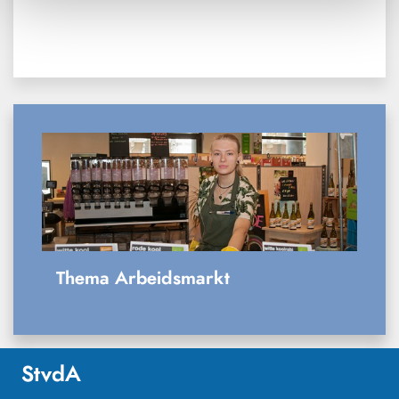
Thema Arbeidsmarkt
StvdA