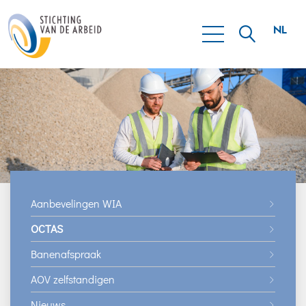
NL
OCTAS
EN
Aanbevelingen WIA
OCTAS
Banenafspraak
AOV zelfstandigen
Nieuws