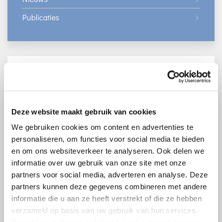
Publicaties
Sociale Zekerheid en Zorg
OCTAS
Op 29 februari 2024 heeft de Onafhankelijke Commissie
Toekomst Arbeidsongeschiktheidsstelsel (OCTAS) advies
Deze website maakt gebruik van cookies
aan het kabinet uitgebracht over een stelsel voor
We gebruiken cookies om content en advertenties te
langdurige ziekte en arbeidsongeschiktheid
personaliseren, om functies voor social media te bieden
en om ons websiteverkeer te analyseren. Ook delen we
Dat stelsel staat onder druk, onder andere door een
informatie over uw gebruik van onze site met onze
tekort aan verzekeringsartsen die o.a. de mate van ziekte
partners voor social media, adverteren en analyse. Deze
of arbeidsongeschiktheid van werknemers beoordelen
partners kunnen deze gegevens combineren met andere
bij het aanvragen van een WIA-uitkering. Ook ervaren de
informatie die u aan ze heeft verstrekt of die ze hebben
werknemers die een beroep moeten doen op het stelsel
verzameld op basis van uw gebruik van hun services.
diverse hardheden. Het kabinet zal de uitwerking van de