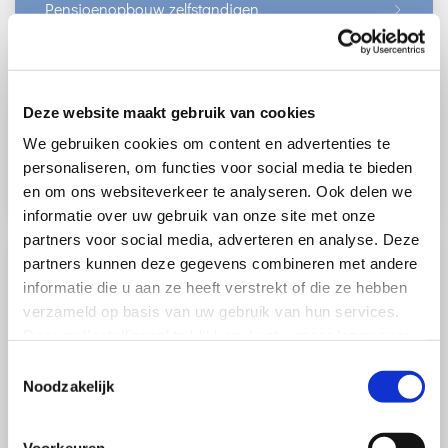
Pensioenopbouw zelfstandigen
Pensioenuitvoerders & governance
Waardeoverdracht
Deze website maakt gebruik van cookies
Nieuws
We gebruiken cookies om content en advertenties te
Publicaties
personaliseren, om functies voor social media te bieden
en om ons websiteverkeer te analyseren. Ook delen we
informatie over uw gebruik van onze site met onze
partners voor social media, adverteren en analyse. Deze
partners kunnen deze gegevens combineren met andere
Pensioenen
Gezond de pensioenleeftijd halen
informatie die u aan ze heeft verstrekt of die ze hebben
Binnen de Stichting wordt gesproken over de
verzameld op basis van uw gebruik van hun services.
verschillende manieren om te zorgen dat werknemers
Door op ‘Instellingen’ te klikken, kunt u meer lezen over
gezond de pensioenleeftijd halen. Dit gaat om een
onze cookies en uw voorkeuren aanpassen.
combinatie van maatregelen om het werk te verlichten,
Toestemmingsselectie
Door op ’Akkoord’ te klikken, gaat u akkoord met het
Noodzakelijk
maatregelen om werknemers tijdig om te scholen tot
gebruik van alle cookies zoals omschreven in onze
minder zwaar werk en maatregelen om werknemers die
cookieverklaring in deze cookiebanner. Door op ‘Alleen
lang en veel zwaar werk hebben gedaan, vervroegd te
Voorkeuren